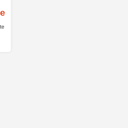
de
te