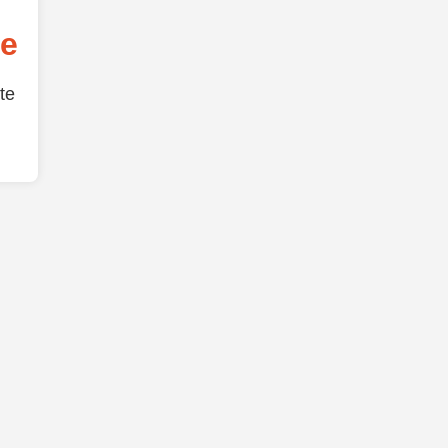
de
te