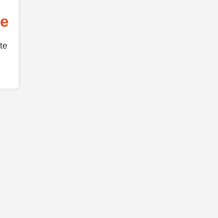
de
te