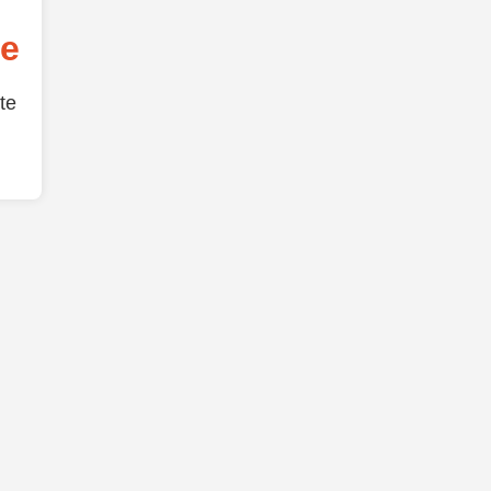
de
te