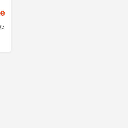
de
te