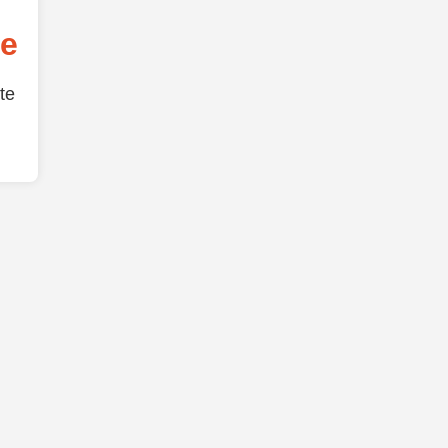
de
te