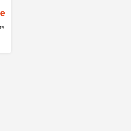
de
te