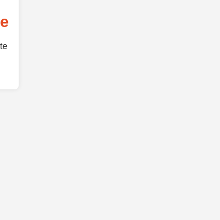
de
te