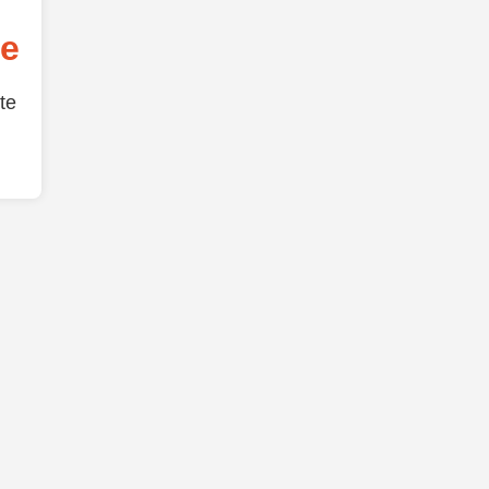
de
te