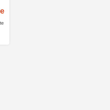
de
te