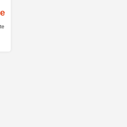
de
te