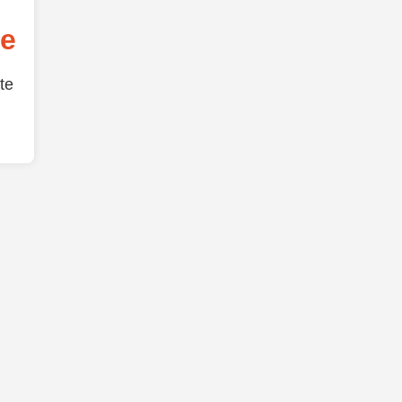
de
te