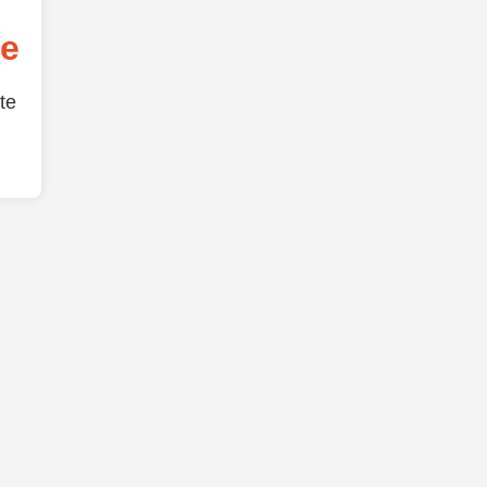
de
te