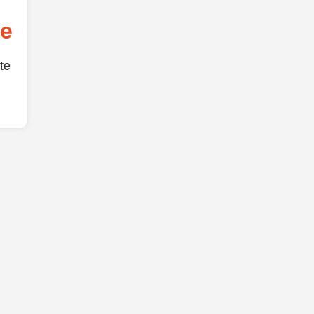
de
te