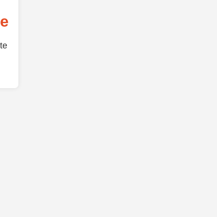
de
te