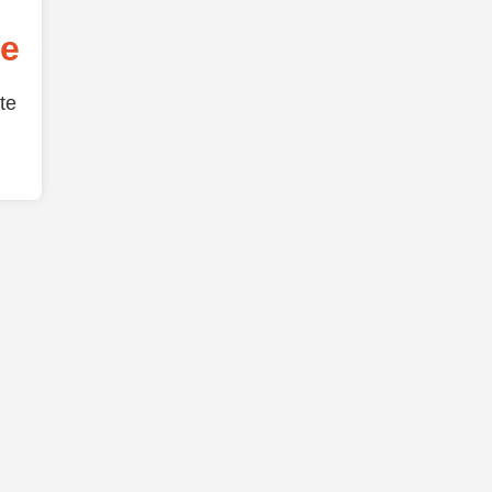
de
te