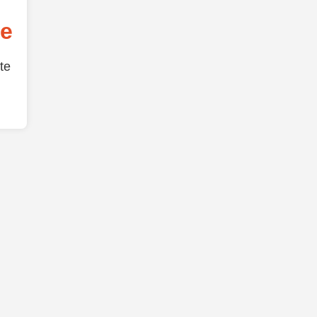
de
te