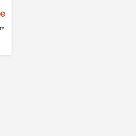
de
te