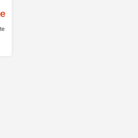
de
te