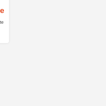
de
te