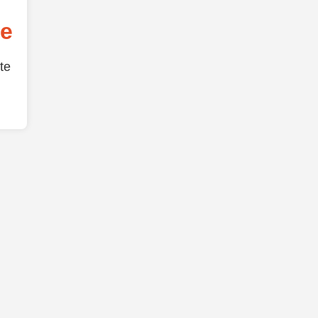
de
te