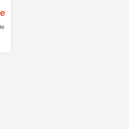
de
te