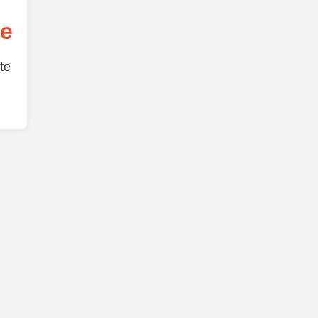
de
te