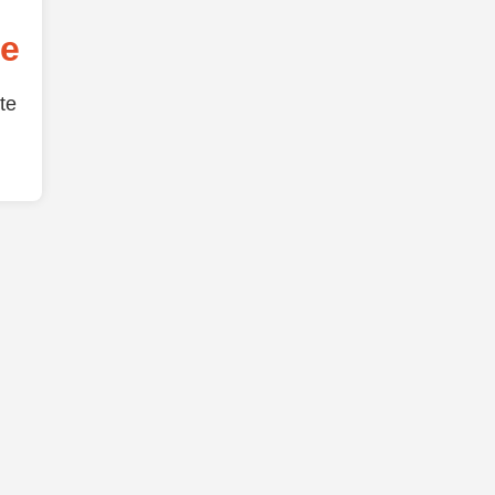
de
te