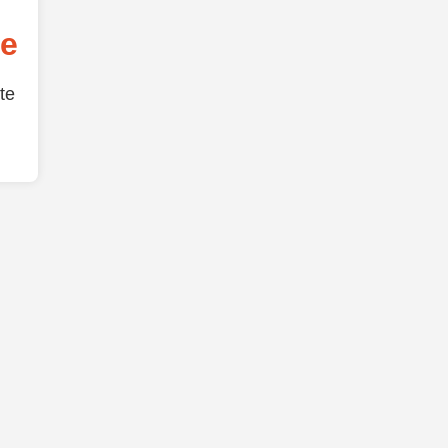
de
te